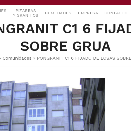
NES
PIZARRAS
HUMEDADES
EMPRESA
CONTACTO
S
Y GRANITOS
NGRANIT C1 6 FIJA
SOBRE GRUA
»
Comunidades
»
PONGRANIT C1 6 FIJADO DE LOSAS SOBR