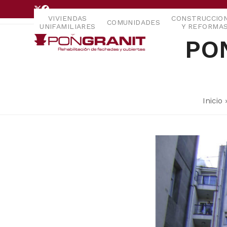
Skip
Twitter
Facebook
to
VIVIENDAS
CONSTRUCCIO
COMUNIDADES
UNIFAMILIARES
Y REFORMA
content
PO
Inicio