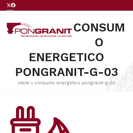
Skip
Twitter
Facebook
to
Open
Close
LLÁMENOS
content
mobile
mobile
CONSUM
menu
menu
O
ENERGETICO
PONGRANIT-G-03
Inicio
»
consumo energetico pongranit-g-03