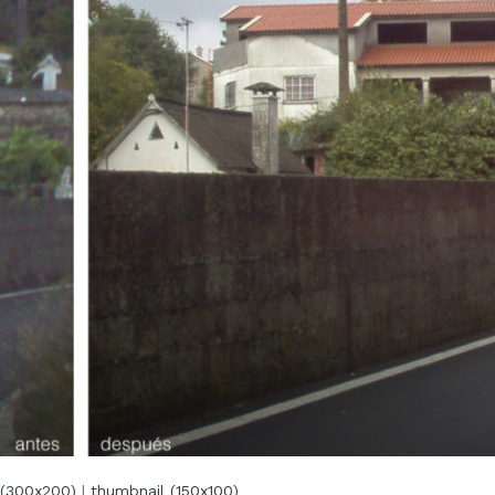
(300x200)
|
thumbnail (150x100)