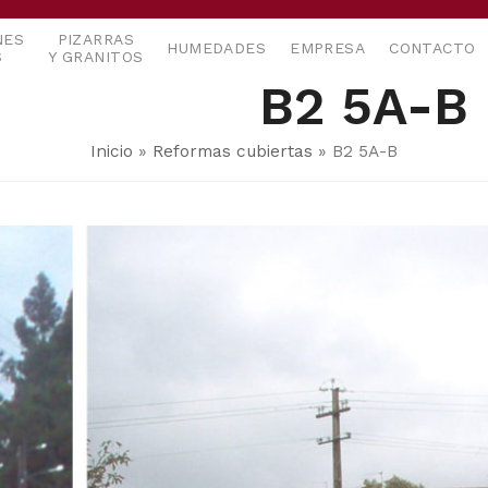
NES
PIZARRAS
HUMEDADES
EMPRESA
CONTACTO
S
Y GRANITOS
B2 5A-B
Inicio
»
Reformas cubiertas
»
B2 5A-B