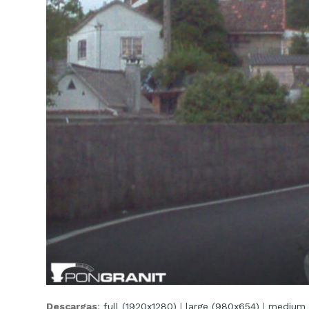
Descargas
:
full (1920x1280)
|
large (980x654)
|
medium 