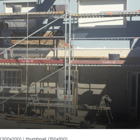
(300x200)
|
thumbnail (150x100)