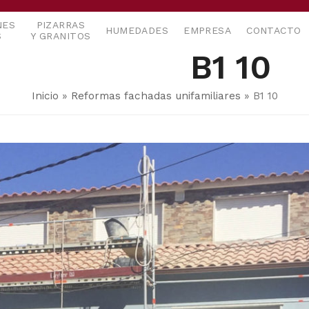
NES
PIZARRAS
HUMEDADES
EMPRESA
CONTACTO
S
Y GRANITOS
B1 10
Inicio
»
Reformas fachadas unifamiliares
»
B1 10