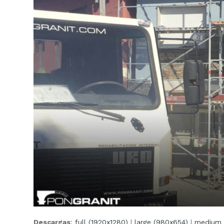
Descargas
:
full (1920x1280)
|
large (980x654)
|
medium 