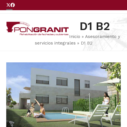
Skip
Twitter
Facebook
to
Open
Close
LLÁMENOS
content
mobile
mobile
D1 B2
menu
menu
Inicio
»
Asesoramiento y
servicios integrales
»
D1 B2