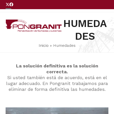
Skip
Twitter
Facebook
to
Open
Close
LLÁMENOS
content
mobile
mobile
HUMEDA
menu
menu
DES
Inicio
»
Humedades
La solución definitiva es la solución
correcta.
Si usted también está de acuerdo, está en el
lugar adecuado. En Pongranit trabajamos para
eliminar de forma definitiva las humedades.