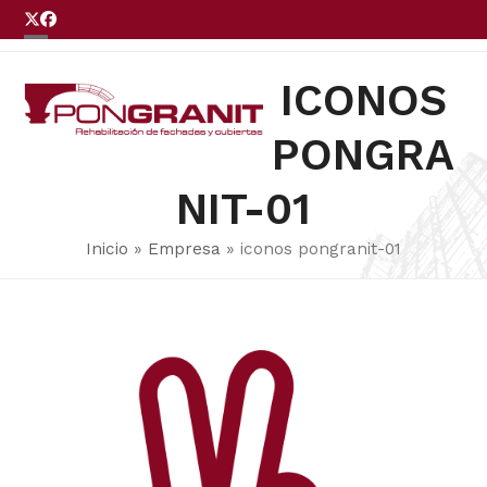
Skip
Twitter
Facebook
to
Open
Close
LLÁMENOS
content
mobile
mobile
ICONOS
menu
menu
PONGRA
NIT-01
Inicio
»
Empresa
»
iconos pongranit-01