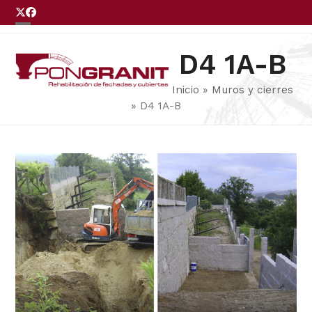
Skip
Twitter
Facebook
to
Open
Close
LLÁMENOS
content
mobile
mobile
D4 1A-B
menu
menu
Inicio
»
Muros y cierres
»
D4 1A-B