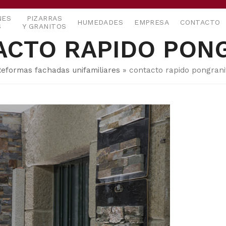
NES
PIZARRAS
HUMEDADES
EMPRESA
CONTACTO
S
Y GRANITOS
ACTO RAPIDO PON
eformas fachadas unifamiliares
»
contacto rapido pongran