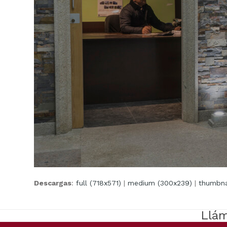
Descargas
:
full (718x571)
|
medium (300x239)
|
thumbnai
Llám